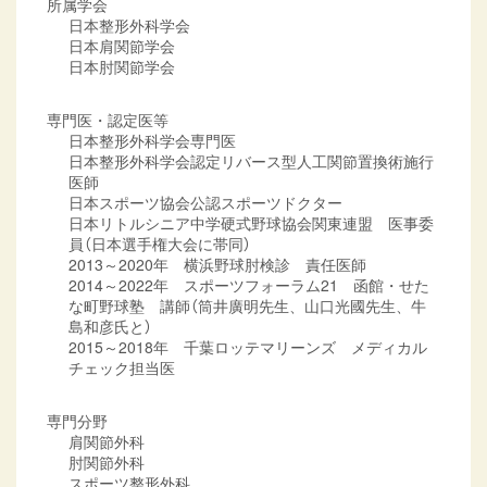
所属学会
日本整形外科学会
日本肩関節学会
日本肘関節学会
専門医・認定医等
日本整形外科学会専門医
日本整形外科学会認定リバース型人工関節置換術施行
医師
日本スポーツ協会公認スポーツドクター
日本リトルシニア中学硬式野球協会関東連盟 医事委
員（日本選手権大会に帯同）
2013～2020年 横浜野球肘検診 責任医師
2014～2022年 スポーツフォーラム21 函館・せた
な町野球塾 講師（筒井廣明先生、山口光國先生、牛
島和彦氏と）
2015～2018年 千葉ロッテマリーンズ メディカル
チェック担当医
専門分野
肩関節外科
肘関節外科
スポーツ整形外科