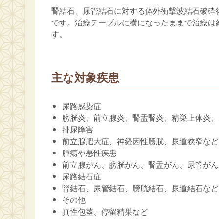
腎結石、尿管結石に対する体外衝撃波結石破砕術
です。治療テーブルに横になったままで治療は
す。
主な対象疾患
尿路感染症
膀胱炎、前立腺炎、腎盂腎炎、精巣上体炎、
排尿障害
前立腺肥大症、神経因性膀胱、尿道狭窄など
腫瘍や悪性疾患
前立腺がん、膀胱がん、腎盂がん、尿管がん
尿路結石症
腎結石、尿管結石、膀胱結石、尿道結石など
その他
真性包茎、停留精巣など