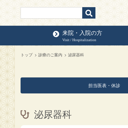
来院・入院の方
Visit / Hospitalization
トップ
診療のご案内
泌尿器科
担当医表・休診
泌尿器科