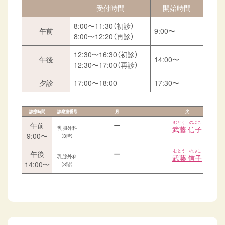
受付時間
開始時間
8:00〜11:30
（初診）
午前
9:00〜
8:00〜12:20
（再診）
12:30〜16:30
（初診）
午後
14:00〜
12:30〜17:00
（再診）
夕診
17:00〜18:00
17:30〜
診療時間
診察室番号
月
火
むとう のぶこ
午前
ー
乳腺外科
武藤 信子
9:00〜
（3階）
むとう のぶこ
午後
ー
乳腺外科
武藤 信子
14:00〜
（3階）