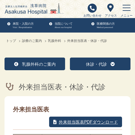
お問い合わせ
アクセス
メニュー
来院・入院の方
当院について
医療関係の方
Visit / Hospitalization
About our hospital
Medical personnel
トップ
診療のご案内
乳腺外科
外来担当医表・休診・代診
乳腺外科のご案内
休診・代診
外来担当医表・休診・代診
外来担当医表
外来担当医表PDFダウンロード