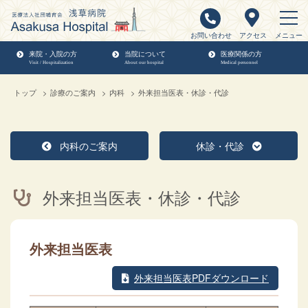
お問い合わせ
アクセス
メニュー
来院・入院の方
当院について
医療関係の方
Visit / Hospitalization
About our hospital
Medical personnel
トップ
診療のご案内
内科
外来担当医表・休診・代診
内科のご案内
休診・代診
外来担当医表・休診・代診
外来担当医表
外来担当医表PDFダウンロード