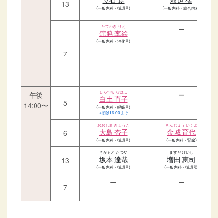
立石 遼
萩迫 猛
13
（一般内科・循環器）
（一般内科・総合内科）
たてわき りえ
ー
舘脇 李絵
（一般内科・消化器）
7
しらつち なほこ
午後
ー
白土 直子
5
14:00〜
（一般内科・呼吸器）
※初診16:00まで
おおしま きょうこ
きんじょう いくよ
大島 杏子
金城 育代
6
（一般内科・循環器）
（一般内科・腎臓）
さかもと たつや
ますだ けいし
坂本 達哉
増田 恵司
13
（一般内科・循環器）
（一般内科・循環器）
ー
ー
7