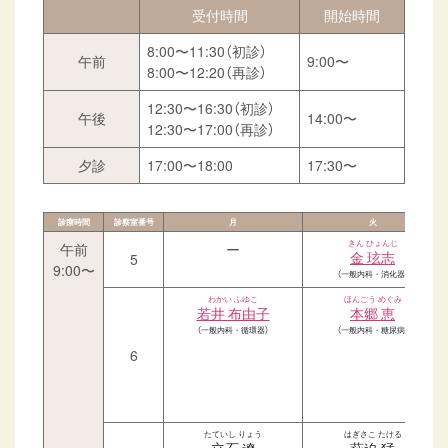
受付時間
開始時間
8:00〜11:30
（初診）
午前
9:00〜
8:00〜12:20
（再診）
12:30〜16:30
（初診）
午後
14:00〜
12:30〜17:00
（再診）
夕診
17:00〜18:00
17:30〜
診療時間
診察室番号
月
火
きん ひょんじ
午前
ー
金 玹志
5
9:00〜
（一般内科・消化器）
わかい ふゆこ
ほんごう めぐみ
若井 布由子
本郷 恵
（一般内科・循環器）
（一般内科・糖尿病）
6
たていし りょう
はぎさこ たける