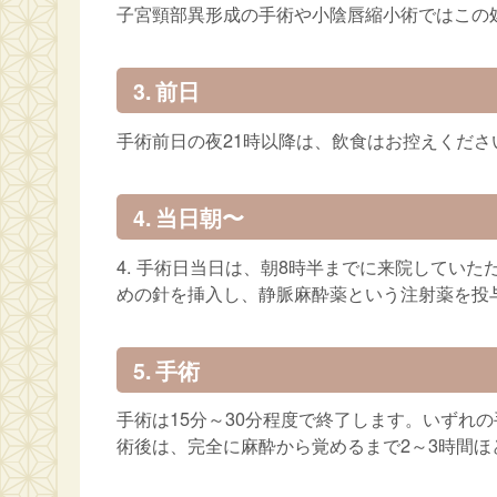
子宮頸部異形成の手術や小陰唇縮小術ではこの
3. 前日
手術前日の夜21時以降は、飲食はお控えくださ
4. 当日朝〜
4. 手術日当日は、朝8時半までに来院してい
めの針を挿入し、静脈麻酔薬という注射薬を投
5. 手術
手術は15分～30分程度で終了します。いずれ
術後は、完全に麻酔から覚めるまで2～3時間ほ