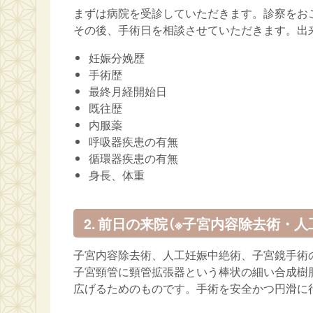
まずは病院を受診していただきます。診察をお
その後、手術日を相談させていただきます。出
妊娠分娩歴
手術歴
最終月経開始日
既往歴
内服薬
呼吸器疾患の有無
循環器疾患の有無
身長、体重
2. 前日の来院（※子宮内容除去術・
子宮内容除去術、人工妊娠中絶術、子宮鏡手術
子宮頸管に頸管拡張器という棒状の細い合成樹
広げるためのものです。手術を安全かつ円滑に